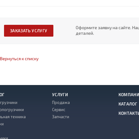
Оформите заявку на сайте. На
ЗАКАЗАТЬ УСЛУГУ
деталей.
Вернуться к списку
ОГ
УСЛУГИ
КОМПАН
грузчики
Продажа
КАТАЛОГ
опогрузчики
Сервис
КОНТАКТ
льная техника
Запчасти
ки
чики