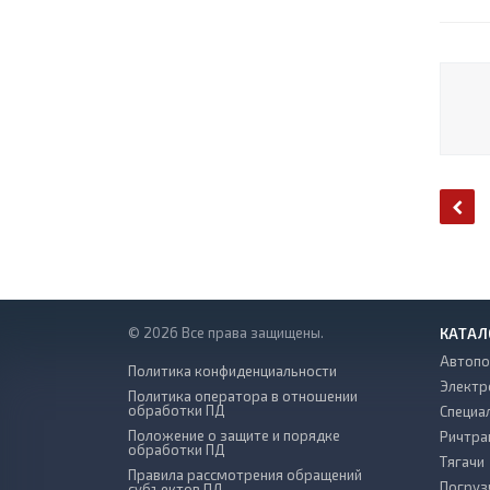
© 2026 Все права защищены.
КАТАЛ
Автопо
Политика конфиденциальности
Электр
Политика оператора в отношении
обработки ПД
Специа
Положение о защите и порядке
Ричтра
обработки ПД
Тягачи
Правила рассмотрения обращений
Погруз
субъектов ПД