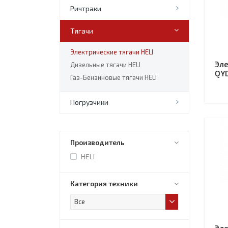
Ричтраки
Тягачи
Электрические тягачи HELI
Эле
Дизельные тягачи HELI
QY
Газ-Бензиновые тягачи HELI
Погрузчики
Производитель
HELI
Категория техники
Все