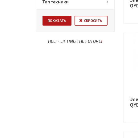
Эле
Тип техники
QY
СБРОСИТЬ
HELI - LIFTING THE FUTURE
!
Эле
QY