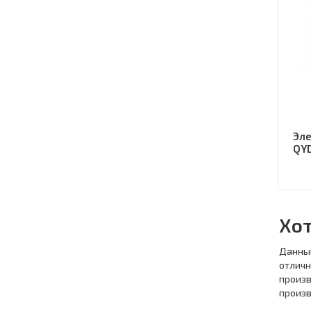
Эле
QY
Хот
Данны
отлич
произ
произв