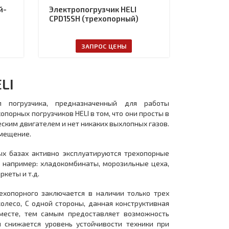
й-
Электропогрузчик HELI
CPD15SH (трехопорный)
ЗАПРОС ЦЕНЫ
LI
п погрузчика, предназначенный для работы
орных погрузчиков HELI в том, что они просты в
ским двигателем и нет никаких выхлопных газов.
омещение.
ых базах активно эксплуатируются трехопорные
, например: хладокомбинаты, морозильные цеха,
кеты и т.д.
ехопорного заключается в наличии только трех
олесо, С одной стороны, данная конструктивная
 месте, тем самым предоставляет возможность
ы снижается уровень устойчивости техники при