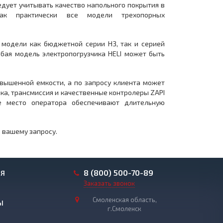
едует учитывать качество напольного покрытия в
как практически все модели трехопорных
 модели как бюджетной серии Н3, так и серией
юбая модель электропогрузчика HELI может быть
овышенной емкости, а по запросу клиента может
ка, трансмиссия и качественные контролеры ZAPI
е место оператора обеспечивают длительную
 вашему запросу.
8 (800) 500-70-89
ИЯ
Заказать звонок
Смоленская область,
Ы
г.Смоленск