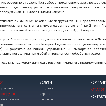
ии, особенно с грузом. При выборе трехопорного электрокара сл
ении, где планируется эксплуатация погрузчика, так 
опогрузчиков HELI имеют низкий клиренс.
ртиментной линейке 3х опорных погрузчиков HELI представлены
премиального сегмента с грузоподъемностью от 1 до 2 тонн. Л
ектована мачтой по высоте подъема груза от 3 до 7 метров.
дартной комплектации погрузчика установлена кислотная АКБ п
становлена литий-ионная батарея. Надежная конструкция погрузчи
ия), информативная панель управления и комфортное рабоче
атацию погрузчика при любой интенсивности обработки грузов.
тесь к менеджерам для подготовки оптимального предложения по
ОГ
УСЛУГИ
КОМПАН
грузчики
Продажа
КАТАЛОГ
опогрузчики
Сервис
КОНТАКТ
льная техника
Запчасти
ки