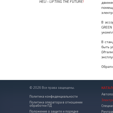
HELI - LIFTING THE FUTURE
!
движен
помещ
электр
В ассо
GREEN 
укомпл
В стан
быть у
(Итал
эксплу
Обрати
© 2026 Все права защищены.
КАТАЛ
Автопо
Политика конфиденциальности
Электр
Политика оператора в отношении
обработки ПД
Специа
Положение о защите и порядке
Ричтра