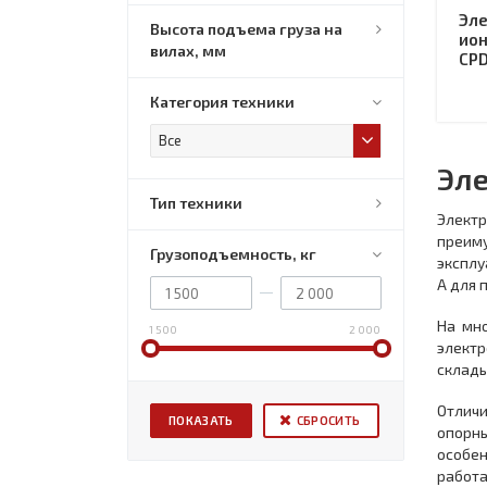
Эле
Высота подъема груза на
ион
вилах, мм
CPD
Категория техники
Все
Эле
Тип техники
Элект
преиму
Грузоподъемность, кг
эксплу
А для 
На мно
1 500
2 000
электр
склады
Отличи
СБРОСИТЬ
опорны
особе
работа