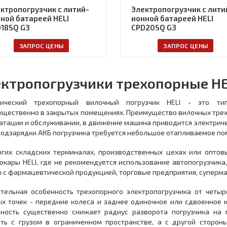
ктропогрузчик с литий-
Электропогрузчик с лити
ной батареей HELI
ионной батареей HELI
18SQ G3
CPD20SQ G3
ЗАПРОС ЦЕНЫ
ЗАПРОС ЦЕНЫ
ктропогрузчики трехопорные HE
рический трехопорный вилочный погрузчик HELI - это ти
щественно в закрытых помещениях. Преимущество вилочных трехоп
атации и обслуживании, в движение машина приводится электриче
подзарядки АКБ погрузчика требуется небольшое отапливаемое п
гих складских терминалах, производственных цехах или оптов
окары HELI, где не рекомендуется использование автопогрузчика
 с фармацевтической продукцией, торговые предприятия, супермар
тельная особенность трехопорного электропогрузчика от четыр
х точек - передние колеса и заднее одиночное или сдвоенное к
нность существенно снижает радиус разворота погрузчика на
ть с грузом в ограниченном пространстве, а с другой сторон