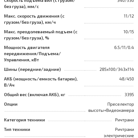
Скорость подъема вил (с грузом/
340/530
без груза), мм/с
Макс. скорость движения (с
11/12
грузом/без груза), км/ч
Макс. преодолеваемый подъем (с
10/15
грузом/без груза), %
Мощность двигателя
6.5/11/0.4
передвижения/Подъема/
Управления, кВт
Шины (передние/задние)
285x100/343x114
АКБ (мощность/емкость батареи),
48/450
В/Ач
Общий вес (включая АКБ), кг
3395
Опции
Преселектор
высоты+Видеокамера
Категория техники
Ричтраки
Тип техники
Ричтраки
электрические