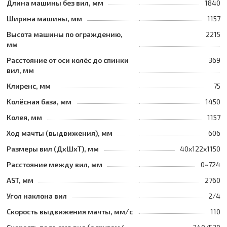
Длина машины без вил, мм
1840
Ширина машины, мм
1157
Высота машины по ограждению,
2215
мм
Расстояние от оси колёс до спинки
369
вил, мм
Клиренс, мм
75
Колёсная база, мм
1450
Колея, мм
1157
Ход мачты (выдвижения), мм
606
Размеры вил (ДхШхТ), мм
40x122x1150
Расстояние между вил, мм
0~724
AST, мм
2760
Угол наклона вил
2/4
Скорость выдвижения мачты, мм/с
110