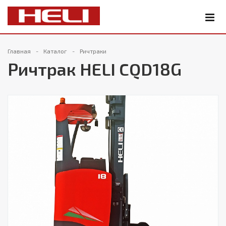
Главная
Каталог
Ричтраки
Ричтрак HELI CQD18G