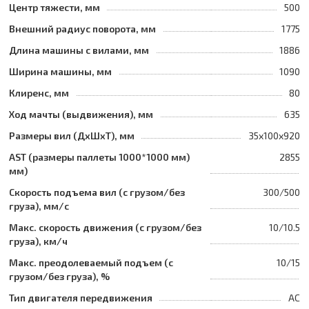
Центр тяжести, мм
500
Внешний радиус поворота, мм
1775
Длина машины с вилами, мм
1886
Ширина машины, мм
1090
Клиренс, мм
80
Ход мачты (выдвижения), мм
635
Размеры вил (ДхШхТ), мм
35x100x920
AST (размеры паллеты 1000*1000 мм)
2855
мм)
Скорость подъема вил (с грузом/без
300/500
груза), мм/с
Макс. скорость движения (с грузом/без
10/10.5
груза), км/ч
Макс. преодолеваемый подъем (с
10/15
грузом/без груза), %
Тип двигателя передвижения
AC