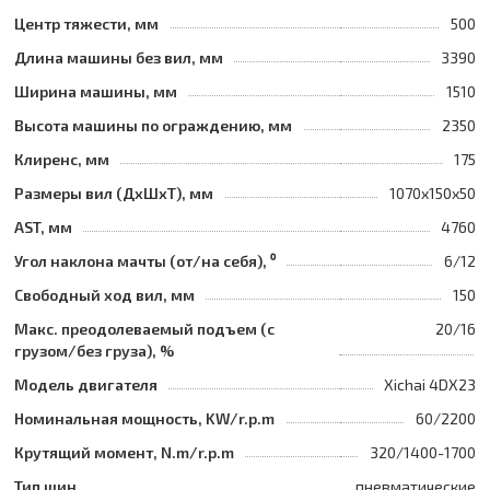
Центр тяжести, мм
500
Длина машины без вил, мм
3390
Ширина машины, мм
1510
Высота машины по ограждению, мм
2350
Клиренс, мм
175
Размеры вил (ДхШхТ), мм
1070х150х50
AST, мм
4760
Угол наклона мачты (от/на себя), ⁰
6/12
Свободный ход вил, мм
150
Макс. преодолеваемый подъем (с
20/16
грузом/без груза), %
Модель двигателя
Xichai 4DX23
Номинальная мощность, KW/r.p.m
60/2200
Крутящий момент, N.m/r.p.m
320/1400-1700
Тип шин
пневматические