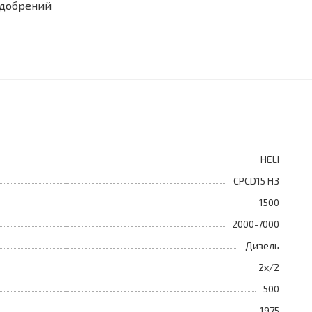
удобрений
HELI
CPCD15 H3
1500
2000-7000
Дизель
2х/2
500
1975