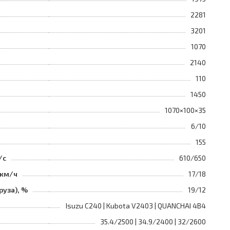
2281
3201
1070
2140
110
1450
1070×100×35
6/10
155
/с
610/650
 км/ч
17/18
руза), %
19/12
Isuzu C240 | Kubota V2403 | QUANCHAI 4B4
35.4/2500 | 34.9/2400 | 32/2600