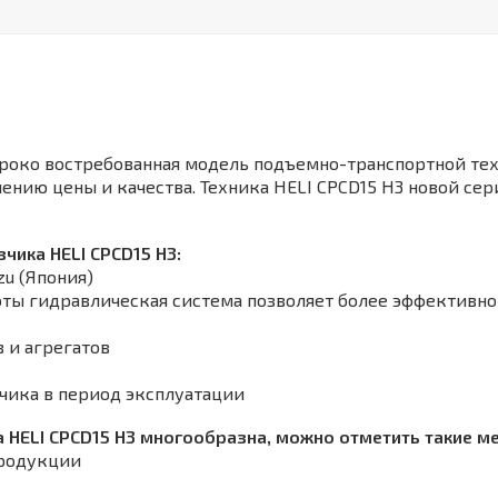
роко востребованная модель подъемно-транспортной тех
ению цены и качества. Техника HELI CPCD15 H3 новой с
чика HELI CPСD15 H3:
u (Япония)
оты гидравлическая система позволяет более эффективн
 и агрегатов
зчика в период эксплуатации
HELI CPСD15 H3 многообразна, можно отметить такие мес
продукции