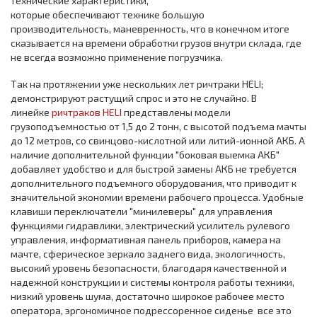
технические характеристики,
которые обеспечивают технике большую
производительность, маневренность, что в конечном итоге
сказывается на времени обработки грузов внутри склада, где
не всегда возможно применение погрузчика.
Так на протяжении уже нескольких лет ричтраки HELI;
демонстрируют растущий спрос и это не случайно. В
линейке
ричтраков HELI
представлены модели
грузоподъемностью от 1,5 до 2 тонн, с высотой подъема мачты
до 12 метров, со свинцово-кислотной или литий-ионной АКБ. А
наличие дополнительной функции "боковая выемка АКБ"
добавляет удобство и для быстрой замены АКБ не требуется
дополнительного подъемного оборудования, что приводит к
значительной экономии времени рабочего процесса. Удобные
клавиши переключатели "минилеверы" для управления
функциями гидравлики, электрический усилитель рулевого
управления, информативная панель приборов, камера на
мачте, сферическое зеркало заднего вида, экологичность,
высокий уровень безопасности, благодаря качественной и
надежной конструкции и системы контроля работы техники,
низкий уровень шума, достаточно широкое рабочее место
оператора, эргономичное подрессоренное сиденье все это