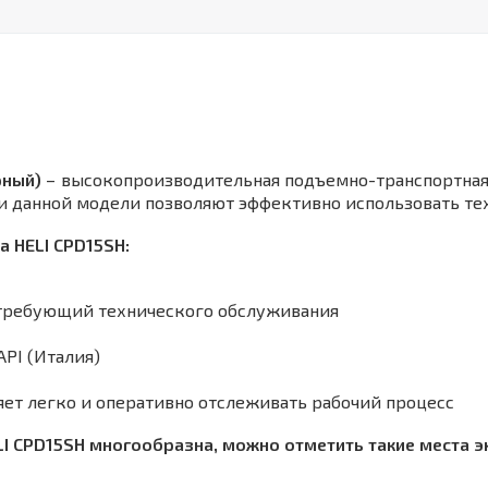
рный)
– высокопроизводительная подъемно-транспортная 
сти данной модели позволяют эффективно использовать т
 HELI CPD15SH:
е требующий технического обслуживания
PI (Италия)
ляет легко и оперативно отслеживать рабочий процесс
I CPD15SH многообразна, можно отметить такие места эк