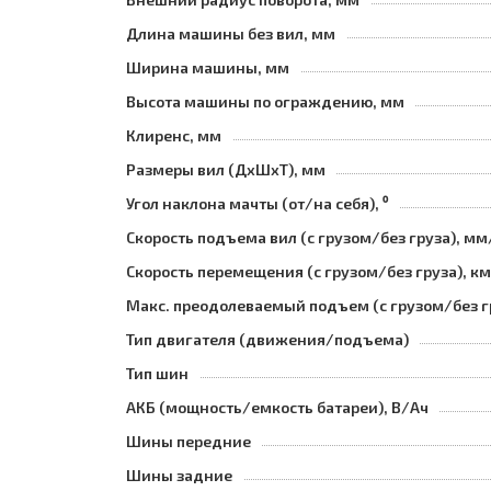
Длина машины без вил, мм
Ширина машины, мм
Высота машины по ограждению, мм
Клиренс, мм
Размеры вил (ДхШхТ), мм
Угол наклона мачты (от/на себя), ⁰
Скорость подъема вил (с грузом/без груза), мм
Скорость перемещения (с грузом/без груза), к
Макс. преодолеваемый подъем (с грузом/без г
Тип двигателя (движения/подъема)
Тип шин
АКБ (мощность/емкость батареи), В/Ач
Шины передние
Шины задние