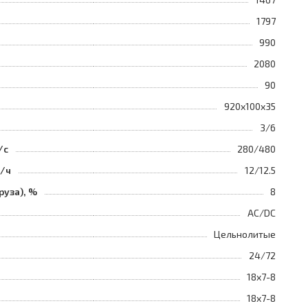
1797
990
2080
90
920x100x35
3/6
/с
280/480
м/ч
12/12.5
руза), %
8
AC/DC
Цельнолитые
24/72
18x7-8
18x7-8