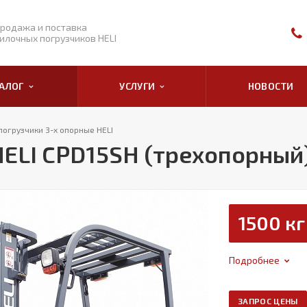
родажа и поставка
илочных погрузчиков HELI
ТАЛОГ
УСЛУГИ
НОВОСТИ
погрузчики 3-х опорные HELI
ELI CPD15SH (трехопорный
1500 кг
Подробнее
ЗАПРОС ЦЕНЫ