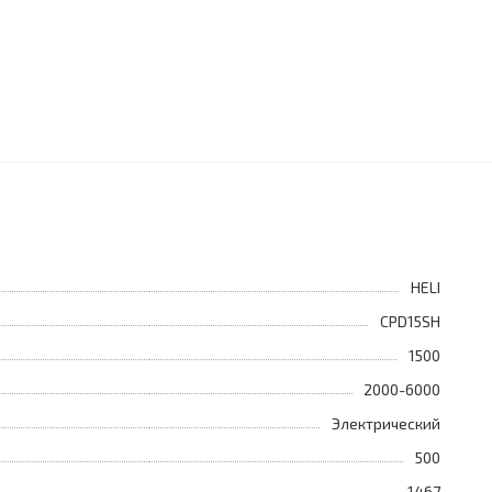
HELI
CPD15SH
1500
2000-6000
Электрический
500
1467