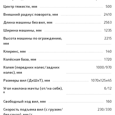
Центр тяжести, мм
500
Внешний радиус поворота, мм
2410
Длина машины без вил, мм
2563
Ширина машины, мм
1235
Высота машины по ограждению,
2215
мм
Клиренс, мм
140
Колёсная база, мм
1720
Колея (передних колес/задних
1000/970
колес), мм
Размеры вил (ДхШхТ), мм
1070x125x45
Угол наклона мачты (от/на себя),
6/12
⁰
Свободный ход вил, мм
160
Скорость подъема вил (с грузом/
230/330
без груза), мм/с